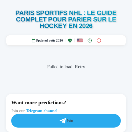
PARIS SPORTIFS NHL : LE GUIDE
COMPLET POUR PARIER SUR LE
HOCKEY EN 2026
Updated août 2026
Failed to load.
Retry
Want more predictions?
Join our
Telegram channel
Join