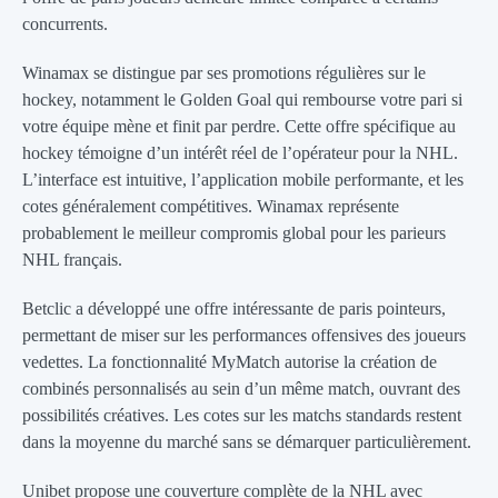
concurrents.
Winamax se distingue par ses promotions régulières sur le
hockey, notamment le Golden Goal qui rembourse votre pari si
votre équipe mène et finit par perdre. Cette offre spécifique au
hockey témoigne d’un intérêt réel de l’opérateur pour la NHL.
L’interface est intuitive, l’application mobile performante, et les
cotes généralement compétitives. Winamax représente
probablement le meilleur compromis global pour les parieurs
NHL français.
Betclic a développé une offre intéressante de paris pointeurs,
permettant de miser sur les performances offensives des joueurs
vedettes. La fonctionnalité MyMatch autorise la création de
combinés personnalisés au sein d’un même match, ouvrant des
possibilités créatives. Les cotes sur les matchs standards restent
dans la moyenne du marché sans se démarquer particulièrement.
Unibet propose une couverture complète de la NHL avec