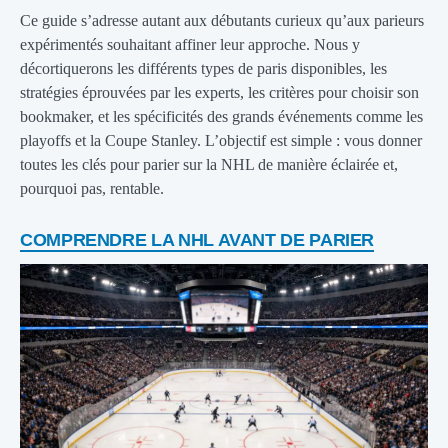
Ce guide s’adresse autant aux débutants curieux qu’aux parieurs
expérimentés souhaitant affiner leur approche. Nous y
décortiquerons les différents types de paris disponibles, les
stratégies éprouvées par les experts, les critères pour choisir son
bookmaker, et les spécificités des grands événements comme les
playoffs et la Coupe Stanley. L’objectif est simple : vous donner
toutes les clés pour parier sur la NHL de manière éclairée et,
pourquoi pas, rentable.
COMPRENDRE LA NHL AVANT DE PARIER