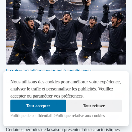
La saison régulière : opportunités quotidiennes
La saison régulière NHL offre un flux quasi ininterrompu de
Nous utilisons des cookies pour améliorer votre expérience,
matchs d’octobre à avril. Avec une douzaine de rencontres
analyser le trafic et personnaliser les publicités. Veuillez
programmées la plupart des soirs, les parieurs disposent d’un
accepter ou paramétrer vos préférences.
14:43
choix abondant pour appliquer leurs analyses. Cette profusion
Tout accepter
Tout refuser
permet une spécialisation que d’autres sports ne permettent pas
Politique de confidentialité
Politique relative aux cookies
toujours.
Certaines périodes de la saison présentent des caractéristiques