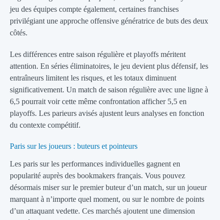
jeu des équipes compte également, certaines franchises
privilégiant une approche offensive génératrice de buts des deux
côtés.
Les différences entre saison régulière et playoffs méritent
attention. En séries éliminatoires, le jeu devient plus défensif, les
entraîneurs limitent les risques, et les totaux diminuent
significativement. Un match de saison régulière avec une ligne à
6,5 pourrait voir cette même confrontation afficher 5,5 en
playoffs. Les parieurs avisés ajustent leurs analyses en fonction
du contexte compétitif.
Paris sur les joueurs : buteurs et pointeurs
Les paris sur les performances individuelles gagnent en
popularité auprès des bookmakers français. Vous pouvez
désormais miser sur le premier buteur d’un match, sur un joueur
marquant à n’importe quel moment, ou sur le nombre de points
d’un attaquant vedette. Ces marchés ajoutent une dimension