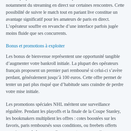
notamment du streaming en direct sur certaines rencontres. Cette
possibilité de suivre le match tout en pariant live constitue un
avantage significatif pour les amateurs de paris en direct.
L’opérateur souffre en revanche d’une interface parfois jugée
moins fluide que ses concurrents.
Bonus et promotions à exploiter
Les bonus de bienvenue représentent une opportunité tangible
d’augmenter votre bankroll initiale. La plupart des opérateurs
français proposent un premier pari remboursé si celui-ci s’avère
perdant, généralement jusqu’à 100 euros. Cette offre permet de
tenter un pari plus risqué que d’habitude sans craindre de perdre
votre mise initiale.
Les promotions spéciales NHL méritent une surveillance
régulière. Pendant les playoffs et la finale de la Coupe Stanley,
les bookmakers multiplient les offres : cotes boostées sur les
favoris, paris remboursés sous conditions, ou freebets offerts