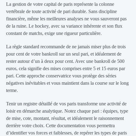
La gestion de votre capital de paris représente la colonne
vertébrale de toute activité de pari durable. Sans discipline
financière, même les meilleures analyses ne vous sauveront pas
de la ruine. Le hockey, avec sa variance inhérente et son flux
constant de matchs, exige une rigueur particulière.
La règle standard recommande de ne jamais miser plus de trois
pour cent de votre bankroll sur un seul pari, et idéalement de
rester autour d’un à deux pour cent. Avec une bankroll de 500
euros, cela signifie des mises comprises entre 5 et 15 euros par
pari. Cette approche conservatrice vous protège des séries
négatives inévitables et vous maintient dans la course sur le long
terme.
Tenir un registre détaillé de vos paris transforme une activité de
loisir en démarche analytique. Notez chaque pari : équipes, type
de mise, cote, montant, résultat, et idéalement le raisonnement
derrière votre choix. Cette documentation vous permettra
d’identifier vos forces et faiblesses, de repérer les types de paris