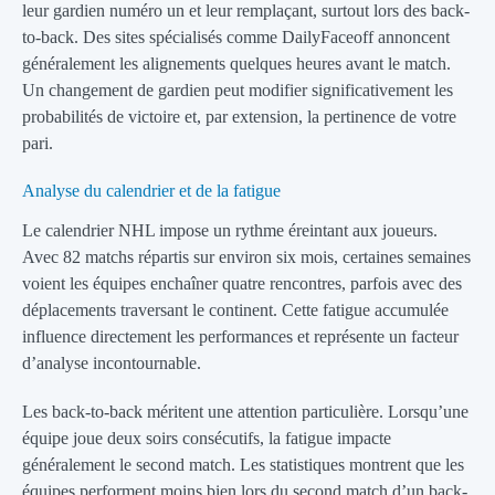
leur gardien numéro un et leur remplaçant, surtout lors des back-
to-back. Des sites spécialisés comme DailyFaceoff annoncent
généralement les alignements quelques heures avant le match.
Un changement de gardien peut modifier significativement les
probabilités de victoire et, par extension, la pertinence de votre
pari.
Analyse du calendrier et de la fatigue
Le calendrier NHL impose un rythme éreintant aux joueurs.
Avec 82 matchs répartis sur environ six mois, certaines semaines
voient les équipes enchaîner quatre rencontres, parfois avec des
déplacements traversant le continent. Cette fatigue accumulée
influence directement les performances et représente un facteur
d’analyse incontournable.
Les back-to-back méritent une attention particulière. Lorsqu’une
équipe joue deux soirs consécutifs, la fatigue impacte
généralement le second match. Les statistiques montrent que les
équipes performent moins bien lors du second match d’un back-