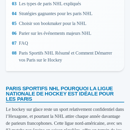
Les types de paris NHL expliqués
Stratégies gagnantes pour les paris NHL
Choisir son bookmaker pour la NHL
Parier sur les événements majeurs NHL
FAQ
Paris Sportifs NHL Résumé et Comment Démarrer
vos Paris sur le Hockey
PARIS SPORTIFS NHL POURQUOI LA LIGUE
NATIONALE DE HOCKEY EST IDÉALE POUR
LES PARIS
Le hockey sur glace reste un sport relativement confidentiel dans
l’Hexagone, et pourtant la NHL attire chaque année davantage
de parieurs francophones. Cette ligue nord-américaine, avec ses